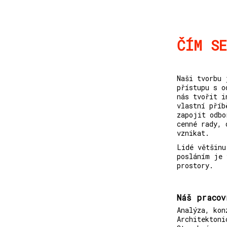
ČÍM S
Naši tvorbu 
přístupu s o
nás tvořit i
vlastní příb
zapojit odbo
cenné rady, 
vznikat.
Lidé většinu
posláním je 
prostory.
Náš pracov
Analýza, kon
Architektoni