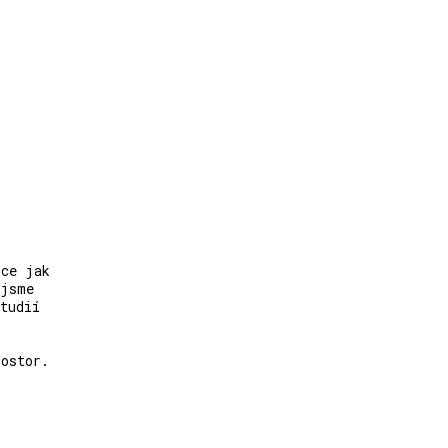
íce jak
 jsme
tudií
rostor.