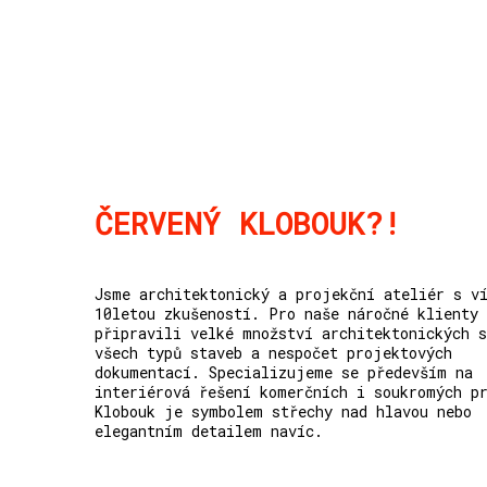
ČERVENÝ KLOBOUK?!
Jsme architektonický a projekční ateliér s v
10letou zkušeností. Pro naše náročné klienty
připravili velké množství architektonických s
všech typů staveb a nespočet projektových
dokumentací. Specializujeme se především na
interiérová řešení komerčních i soukromých p
Klobouk je symbolem střechy nad hlavou nebo
elegantním detailem navíc.