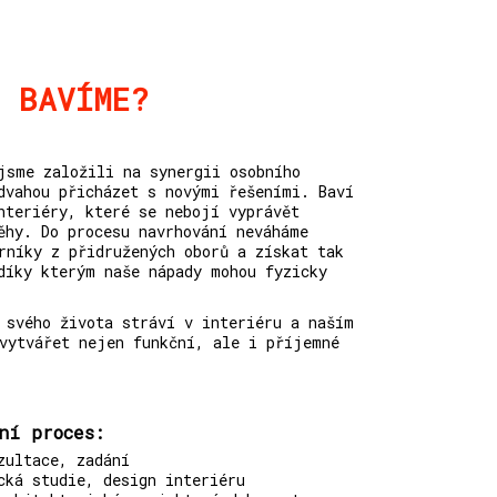
E BAVÍME?
jsme založili na synergii osobního
dvahou přicházet s novými řešeními. Baví
nteriéry, které se nebojí vyprávět
ěhy. Do procesu navrhování neváháme
rníky z přidružených oborů a získat tak
díky kterým naše nápady mohou fyzicky
 svého života stráví v interiéru a naším
vytvářet nejen funkční, ale i příjemné
ní proces:
zultace, zadání
cká studie, design interiéru