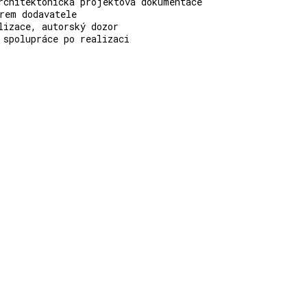
rchitektonická projektová dokumentace
rem dodavatele
lizace, autorský dozor
 spolupráce po realizaci